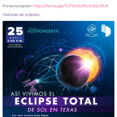
https://forms.gle/TLPWv5UMoXc8EHfUA
Previa inscripción:
Historias de eclipses