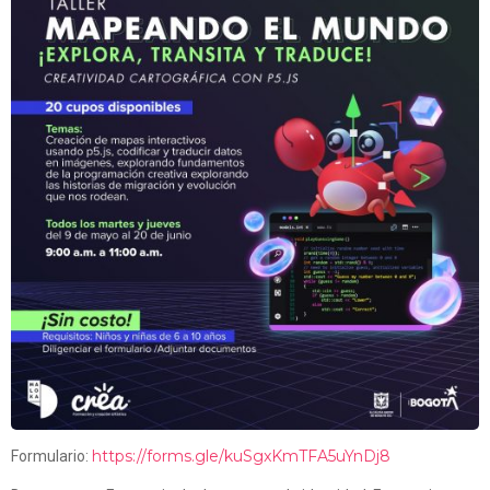
https://forms.gle/kuSgxKmTFA5uYnDj8
Formulario: