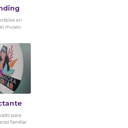
nding
onibles en
del museo.
ctante
vado para
nso familiar.