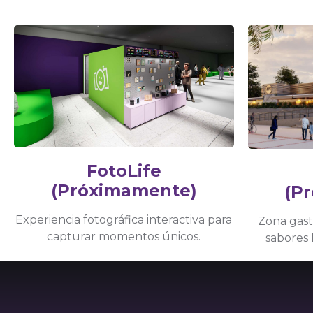
FotoLife
(Próximamente)
(P
Experiencia fotográfica interactiva para
Zona gast
capturar momentos únicos.
sabores 