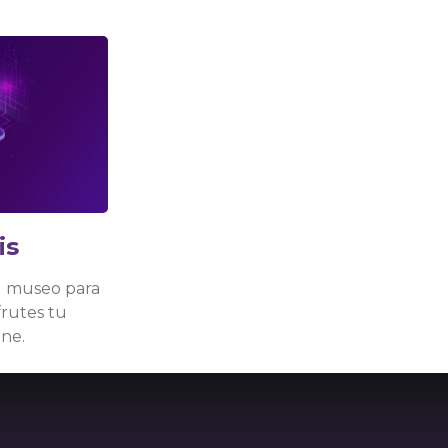
is
el museo para
frutes tu
ine.