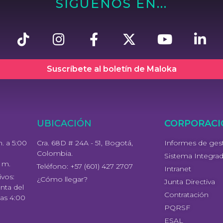
SÍGUENOS EN...
Suscríbete al boletín de Maloka
UBICACIÓN
CORPORACI
m. a 5:00
Cra. 68D # 24A - 51, Bogotá,
Informes de ges
Colombia.
Sistema Integra
. m.
Teléfono: +57 (601) 427 2707
Intranet
vos:
¿Cómo llegar?
Junta Directiva
enta del
Contratación
las 4:00
PQRSF
ESAL