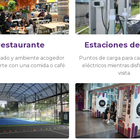
estaurante
Estaciones de
iado y ambiente acogedor
Puntos de carga para ca
arte con una comida o café.
eléctricos mientras dis
visita.