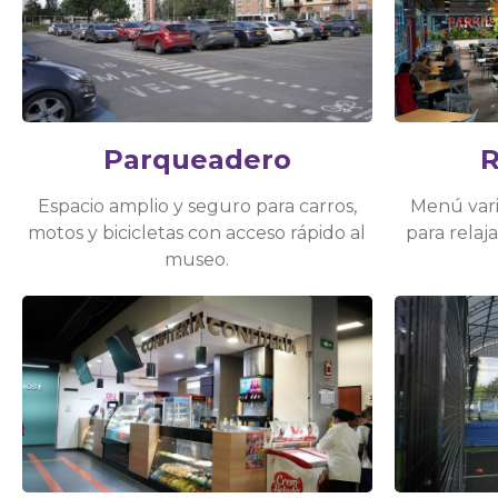
R
Parqueadero
Menú var
Espacio amplio y seguro para carros,
para relaj
motos y bicicletas con acceso rápido al
museo.