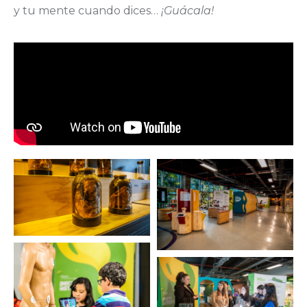
y tu mente cuando dices…
¡Guácala!