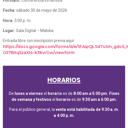
Formato:
Conferencia inmersiva
Fecha:
sábado 30 de mayo de 2026
Hora:
3:00 p. m.
Lugar:
Sala Digital – Maloka
Entrada libre con inscripciòn previa aquì:
https://docs.google.com/forms/d/e/1FAIpQLSdTsSm_gdc5
G57BXq5zaXI4-k3kvrGw/viewform
HORARIOS
De
lunes a viernes
el
horario
es de
8:00 am a 5:00 pm.
Fines
de semana y festivos
el
horario
es de
9:30 am a 6:00 pm.
Para el público general, la
venta está habilitada de 9:30 a. m.
a 4:00 p. m.