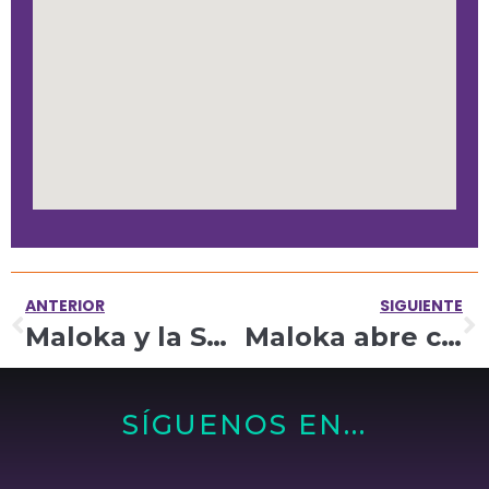
ANTERIOR
SIGUIENTE
Maloka y la Secretaría de Educación de Cundinamarca se unen para acercar experiencias de ciencia y tecnología a estudiantes del departamento
Maloka abre convocatoria de fotografía ciudadana “Historias de fútbol y barrio”
SÍGUENOS EN...