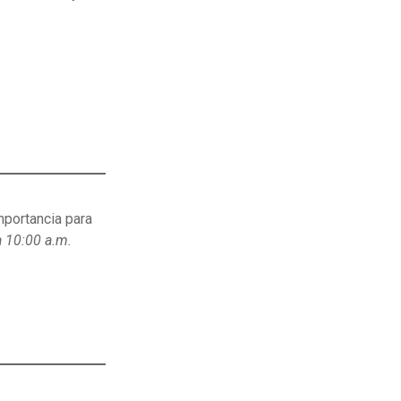
mportancia para
a 10:00 a.m.