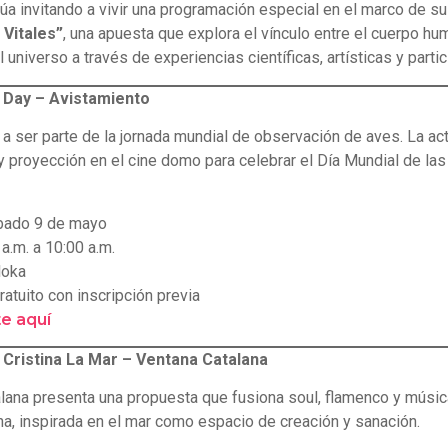
úa invitando a vivir una programación especial en el marco de s
Vitales”
, una apuesta que explora el vínculo entre el cuerpo hu
l universo a través de experiencias científicas, artísticas y partic
g Day – Avistamiento
 a ser parte de la jornada mundial de observación de aves. La act
y proyección en el cine domo para celebrar el Día Mundial de la
ado 9 de mayo
a.m. a 10:00 a.m.
oka
ratuito con inscripción previa
te aquí
 Cristina La Mar – Ventana Catalana
talana presenta una propuesta que fusiona soul, flamenco y músi
na, inspirada en el mar como espacio de creación y sanación.