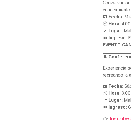
Conversación 
conocimiento d
📅
Fecha:
Mié
🕙
Hora:
4:00
📍
Lugar:
Mal
🎟
Ingreso:
E
EVENTO CA
🌲 Conferenc
Experiencia se
recreando la 
📅
Fecha:
Sáb
🕙
Hora:
3:00
📍
Lugar:
Mal
🎟
Ingreso:
G
👉
Inscríbe