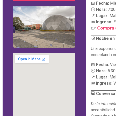
📅
Fecha:
Mié
🕙
Hora:
7:00
📍
Lugar:
Mal
🎟
Ingreso:
E
👉
Compra 
🌙 Noche en 
Una experienci
conectando co
📅
Fecha:
Vie
🕙
Hora:
5:30 
📍
Lugar:
Mal
🎟
Ingreso:
V
💻 Conversat
De la intenció
accesibilidad