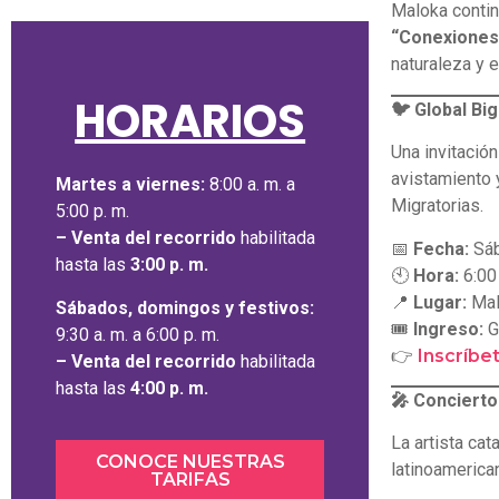
Maloka contin
“Conexiones 
naturaleza y e
HORARIOS
🐦 Global Bi
Una invitación
avistamiento 
Martes a viernes:
8:00 a. m. a
Migratorias.
5:00 p. m.
– Venta del recorrido
habilitada
📅
Fecha:
Sáb
hasta las
3:00 p. m.
🕙
Hora:
6:00 
📍
Lugar:
Mal
Sábados, domingos y festivos:
🎟
Ingreso:
G
9:30 a. m. a 6:00 p. m.
👉
Inscríbe
–
Venta del recorrido
habilitada
hasta las
4:00 p. m.
🎤 Concierto
La artista ca
CONOCE NUESTRAS
latinoamerica
TARIFAS