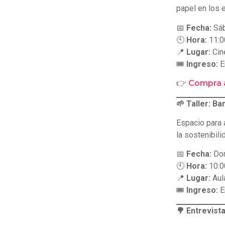
papel en los
📅
Fecha:
Sáb
🕙
Hora:
11:0
📍
Lugar:
Cin
🎟
Ingreso:
E
👉
Compra 
🌱 Taller: B
Espacio para 
la sostenibili
📅
Fecha:
Dom
🕙
Hora:
10:0
📍
Lugar:
Aul
🎟
Ingreso:
E
🌳 Entrevista