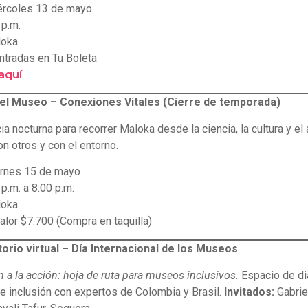
rcoles 13 de mayo
 p.m.
oka
ntradas en Tu Boleta
aquí
el Museo – Conexiones Vitales (Cierre de temporada)
a nocturna para recorrer Maloka desde la ciencia, la cultura y e
n otros y con el entorno.
rnes 15 de mayo
p.m. a 8:00 p.m.
oka
alor $7.700 (Compra en taquilla)
orio virtual – Día Internacional de los Museos
n a la acción: hoja de ruta para museos inclusivos.
Espacio de di
 e inclusión con expertos de Colombia y Brasil.
Invitados:
Gabriel