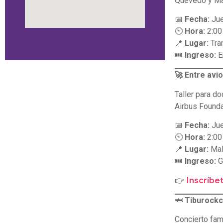
Quevedo y Ma
📅
Fecha:
Jue
🕙
Hora:
2:00 
📍
Lugar:
Tran
🎟
Ingreso:
E
🚀 Entre avi
Taller para d
Airbus Founda
📅
Fecha:
Jue
🕙
Hora:
2:00 
📍
Lugar:
Malo
🎟
Ingreso:
G
👉
Inscríbe
🦈 Tiburockc
Concierto fam