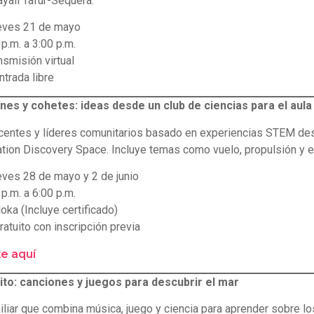
yali Tafur-Sequera.
ves 21 de mayo
p.m. a 3:00 p.m.
smisión virtual
ntrada libre
ones y cohetes: ideas desde un club de ciencias para el aula
ocentes y líderes comunitarios basado en experiencias STEM de
tion Discovery Space. Incluye temas como vuelo, propulsión y e
ves 28 de mayo y 2 de junio
p.m. a 6:00 p.m.
ka (Incluye certificado)
ratuito con inscripción previa
te aquí
ito: canciones y juegos para descubrir el mar
iliar que combina música, juego y ciencia para aprender sobre lo