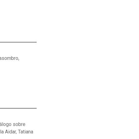
l asombro,
álogo sobre
a Aidar, Tatiana