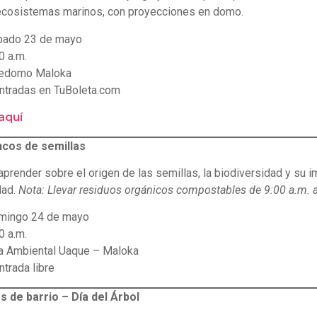
 ecosistemas marinos, con proyecciones en domo.
ado 23 de mayo
0 a.m.
edomo Maloka
ntradas en TuBoleta.com
aquí
ancos de semillas
aprender sobre el origen de las semillas, la biodiversidad y su i
dad.
Nota: Llevar residuos orgánicos compostables de 9:00 a.m. 
ingo 24 de mayo
0 a.m.
a Ambiental Uaque – Maloka
ntrada libre
s de barrio – Día del Árbol