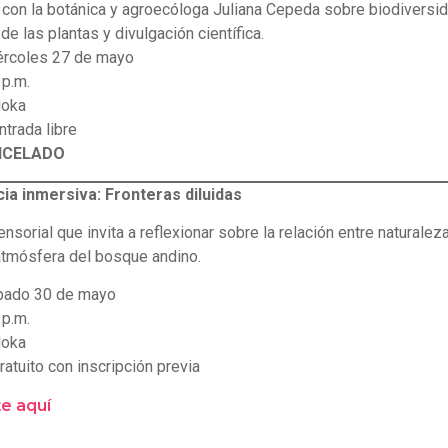
con la botánica y agroecóloga Juliana Cepeda sobre biodiversid
e las plantas y divulgación científica.
rcoles 27 de mayo
 p.m.
oka
ntrada libre
NCELADO
ia inmersiva: Fronteras diluidas
nsorial que invita a reflexionar sobre la relación entre naturale
atmósfera del bosque andino.
ado 30 de mayo
 p.m.
oka
ratuito con inscripción previa
te aquí