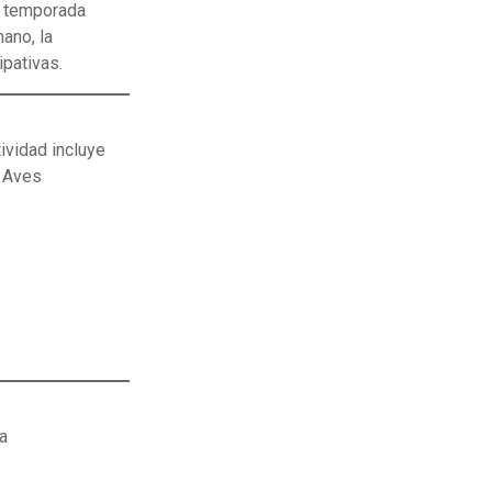
u temporada
mano, la
ipativas.
ividad incluye
s Aves
ca