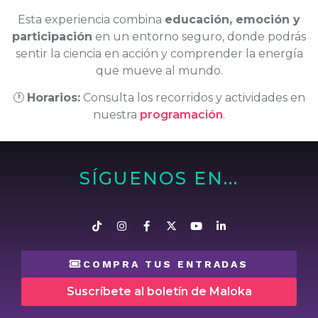
Esta experiencia combina
educación, emoción y
participación
en un entorno seguro, donde podrás
sentir la ciencia en acción y comprender la energía
que mueve al mundo.
🕐
Horarios:
Consulta los recorridos y actividades en
nuestra
programación
.
SÍGUENOS EN...
COMPRA TUS ENTRADAS
Suscríbete al boletín de Maloka