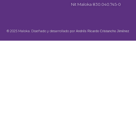
Nit Maloka 830.040.745-0
© 2025 Maloka. Diseñado y desarrollado por
Andrés Ricardo Cristancho Jiménez