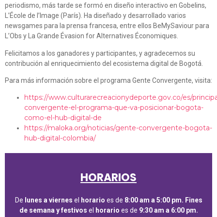
periodismo, más tarde se formó en diseño interactivo en Gobelins,
L’École de l’Image (París). Ha diseñado y desarrollado varios
newsgames para la prensa francesa, entre ellos BeMySaviour para
L’Obs y La Grande Évasion for Alternatives Économiques.
Felicitamos a los ganadores y participantes, y agradecemos su
contribución al enriquecimiento del ecosistema digital de Bogotá.
Para más información sobre el programa Gente Convergente, visita:
https://www.culturarecreacionydeporte.gov.co/es/principa
convergente-el-programa-que-va-posicionar-bogota-
como-el-hub-digital-de
https://maloka.org/noticias/gente-convergente-bogota-
hub-digital-colombia/
HORARIOS
De
lunes a viernes
el
horario
es de
8:00 am a 5:00 pm.
Fines
de semana y festivos
el
horario
es de
9:30 am a 6:00 pm.